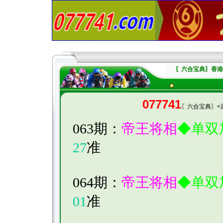
〖六合宝典〗香港
077741
〖六合宝典〗<