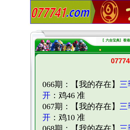
〖六合宝典〗香港
07774